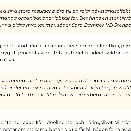
ed sina stora resurser bidra till en rejäl hävstångseffe
ånga organisationer jobbar för. Det finns en stor tillv
kunna bidra mycket mer, säger Sara Damber, VD Stenbec
ljarder i stöd från olika finansiärer som det offentliga, pri
 drygt 11 procent av det totala stödet till ideell sektor, en
n Giva.
formerna mellan näringslivet och den ideella sektorn 
 så är det en sak som varit bestående från början: Ma
För att få bättre effekt måste vi samarbeta mer som jä
entanter både från ideell sektor och näringslivet. Vi möt
ratar om att samarbeten aldrig får bli någon form av 