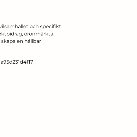
ilsamhället och specifikt
jektbidrag, öronmärkta
 skapa en hållbar
a95d231d4f17