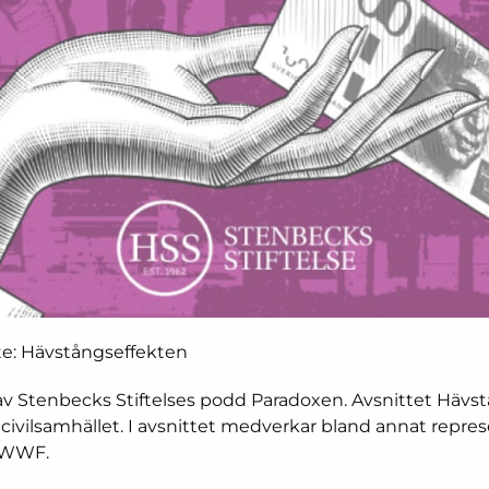
te: Hävstångseffekten
t av Stenbecks Stiftelses podd Paradoxen. Avsnittet Häv
v civilsamhället. I avsnittet medverkar bland annat repr
h WWF.