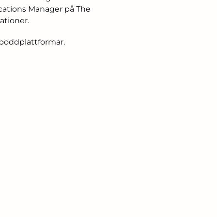
ications Manager på The
ationer.
poddplattformar
.