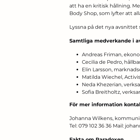
att ha en kritisk hållning.
Body Shop, som lyfter att all
Lyssna på det nya avsnittet
Samtliga medverkande i av
Andreas Friman, ekonom
Cecilia de Pedro, hållb
Elin Larsson, markna
Matilda Wiechel, Acti
Neda Khezerian, verk
Sofia Breitholtz, verk
För mer information konta
Johanna Wilkens, kommunika
Tel: 079 102 36 36 Mail: joh
Fakta om Paradoxen