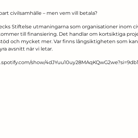
llbart civilsamhälle – men vem vill betala?
ks Stiftelse utmaningarna som organisationer inom civ
kommer till finansiering. Det handlar om kortsiktiga pro
gt stöd och mycket mer. Var finns långsiktigheten som kan
ra avsnitt när vi letar.
en.spotify.com/show/4dJYuu10uy28MAqKQwG2we?si=9db1