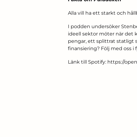
Alla vill ha ett starkt och hå
I podden undersöker Stenbec
ideell sektor möter när det 
pengar, ett splittrat statli
finansiering? Följ med oss i fy
Länk till Spotify:
https://op