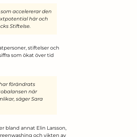
kt som accelererar den
äxtpotential här och
ks Stiftelse.
vatpersoner, stiftelser och
 siffra som ökat över tid
har förändrats
ktobalansen när
mlikar, säger Sara
er bland annat Elin Larsson,
greenwashing och vikten av