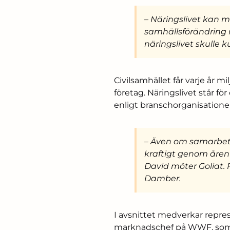
– Näringslivet kan m
samhällsförändring m
näringslivet skulle 
Civilsamhället får varje år mi
företag. Näringslivet står för
enligt branschorganisatione
– Även om samarbets
kraftigt genom åren
David möter Goliat. 
Damber.
I avsnittet medverkar repres
marknadschef på WWF, som p