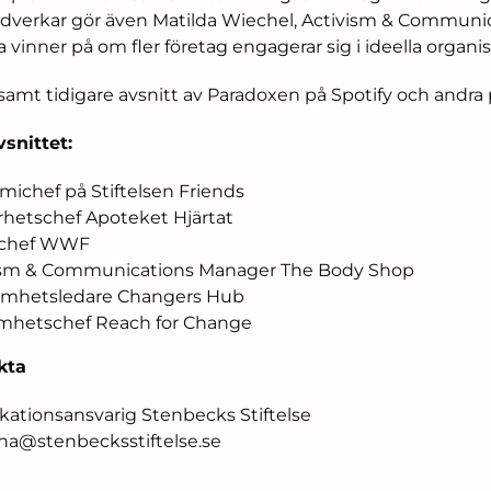
 Medverkar gör även Matilda Wiechel, Activism & Commun
a vinner på om fler företag engagerar sig i ideella organis
 samt tidigare avsnitt av Paradoxen på
Spotify
och andra
snittet:
ichef på Stiftelsen Friends
arhetschef Apoteket Hjärtat
dschef WWF
vism & Communications Manager The Body Shop
samhetsledare Changers Hub
samhetschef Reach for Change
kta
tionsansvarig Stenbecks Stiftelse
anna@stenbecksstiftelse.se