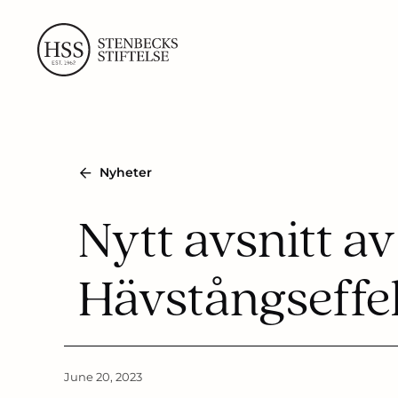
Skip
to
content
Nyheter
Nytt avsnitt a
Hävstångseffe
June 20, 2023