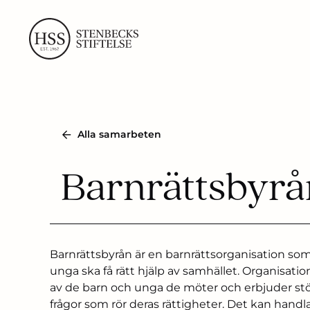
Skip
to
content
Alla samarbeten
Barnrättsbyrå
Barnrättsbyrån är en barnrättsorganisation som
unga ska få rätt hjälp av samhället. Organisat
av de barn och unga de möter och erbjuder stöd,
frågor som rör deras rättigheter. Det kan handl