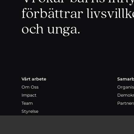
förbättrar livsvill
och unga.
Vårt arbete
Samarb
Om Oss
Organis
Impact
Demokr
Team
Partner
Styrelse
Expertråd