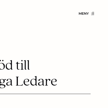
MENY
d till
gga Ledare