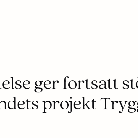
lse ger fortsatt stö
ndets projekt Try