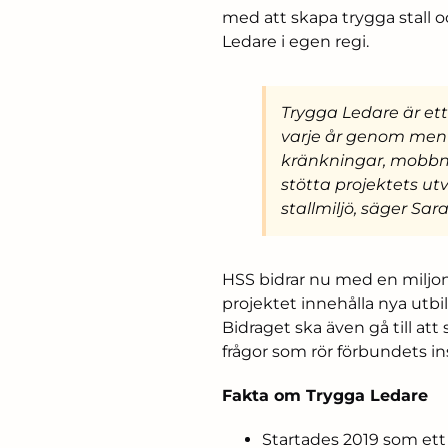
med att skapa trygga stall 
Ledare i egen regi.
Trygga Ledare är et
varje år genom men
kränkningar, mobbnin
stötta projektets ut
stallmiljö, säger Sa
HSS bidrar nu med en miljon
projektet innehålla nya utbi
Bidraget ska även gå till at
frågor som rör förbundets ins
Fakta om Trygga Ledare
Startades 2019 som ett