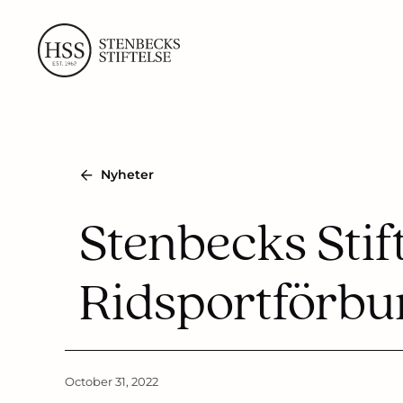
Skip
to
content
Nyheter
Stenbecks Stifte
Ridsportförbu
October 31, 2022