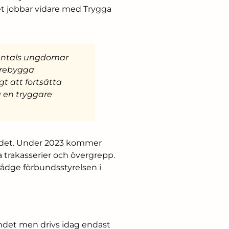
et jobbar vidare med Trygga
sentals ungdomar
örebygga
gt att fortsätta
a en tryggare
rådet. Under 2023 kommer
a trakasserier och övergrepp.
 rådge förbundsstyrelsen i
ndet men drivs idag endast