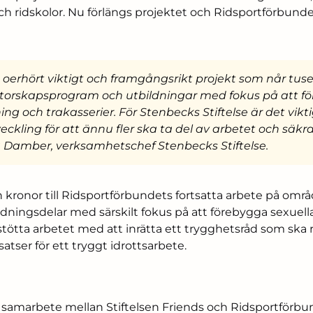
och ridskolor. Nu förlängs projektet och Ridsportförbund
t oerhört viktigt och framgångsrikt projekt som når tu
torskapsprogram och utbildningar med fokus på att f
g och trakasserier. För Stenbecks Stiftelse är det vikti
veckling för att ännu fler ska ta del av arbetet och säkr
ra Damber, verksamhetschef Stenbecks Stiftelse.
 kronor till Ridsportförbundets fortsatta arbete på om
ldningsdelar med särskilt fokus på att förebygga sexuell
t stötta arbetet med att inrätta ett trygghetsråd som ska
atser för ett tryggt idrottsarbete.
 samarbete mellan Stiftelsen Friends och Ridsportförbu